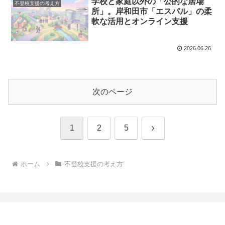
学校と家庭以外の「公的な居場
不登校支援の考え方
所」。岸和田市「エスパル」の柔
軟な活用とオンライン支援
2026.06.26
次のページ
次
1
2
5
へ
ホーム
不登校支援の考え方