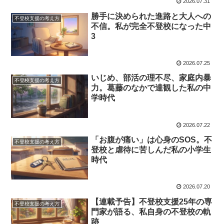
2026.07.31
勝手に決められた進路と大人への
不登校支援の考え方
不信。私が完全不登校になった中
3
2026.07.25
いじめ、部活の理不尽、家庭内暴
不登校支援の考え方
力。葛藤のなかで達観した私の中
学時代
2026.07.22
「お腹が痛い」は心身のSOS。不
不登校支援の考え方
登校と虐待に苦しんだ私の小学生
時代
2026.07.20
【連載予告】不登校支援25年の専
不登校支援の考え方
門家が語る、私自身の不登校の軌
跡