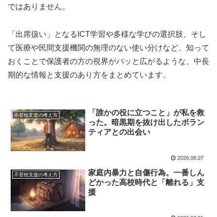
ではありません
。
「出席扱い」となるICT学習や多様な学びの選択肢
、そし
て医療や民間支援機関の無理のない使い分けなど、知って
おくことで保護者の方の視界がパッと広がるような、中長
期的な情報と支援のあり方をまとめています。
「誰かの役に立つこと」が私を救
不登校支援の考え方
った。暗黒期を抜け出したボラン
ティアとの出会い
2026.08.07
家庭内暴力と自傷行為。一番しん
不登校支援の考え方
どかった高校時代と「離れる」支
援