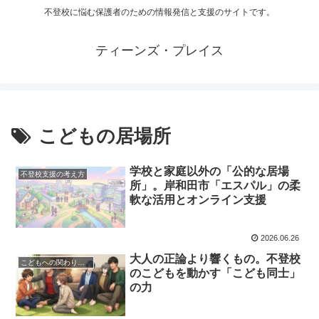
不登校に悩む保護者のための情報発信と支援のサイトです。
ティーンズ・プレイス
こどもの居場所
学校と家庭以外の「公的な居場
不登校支援の考え方
所」。岸和田市「エスパル」の柔
軟な活用とオンライン支援
2026.06.26
大人の正論より響くもの。不登校
こどもへの関わり方と実践
のこどもを動かす「こども同士」
の力