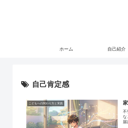
ホーム
自己紹介
自己肯定感
こどもへの関わり方と実践
不
な
届