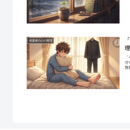
保護者の心の整理
「
せ
無